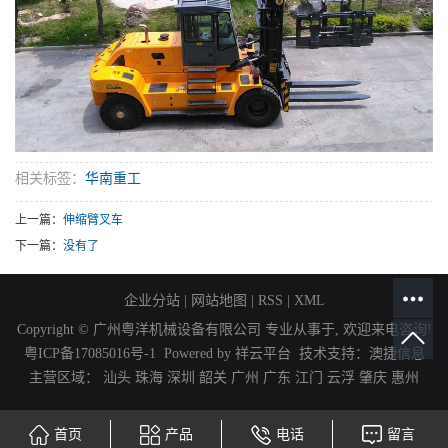
相关标签：
华南重工
上一篇：
伸缩臂叉车
下一篇：
没有了
企业分站
|
网站地图
|
RSS
|
XML
Copyright © 广州粤洋机械设备有限公司 专业从事于, 欢迎来电咨询!
粤ICP备17085016号-1
Powered by
祥云平台
技术支持：
澳捷信息
主营区域：
汕头
珠海
深圳
韶关
广州
广东
江门
云浮
肇庆
惠州
首页
产品
电话
留言