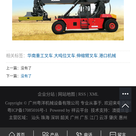
相关标签：
华南重工叉车
,
大吨位叉车
,
伸缩臂叉车
,
港口机械
上一篇：没有了
下一篇：
没有了
企业分站
|
网站地图
|
RSS
|
XML
Copyright © 广州粤洋机械设备有限公司 专业从事于, 欢迎来电咨询!
粤ICP备17085016号-1
Powered by
祥云平台
技术支持：
澳捷信息
主营区域：
汕头
珠海
深圳
韶关
广州
广东
江门
云浮
肇庆
惠州
首页
产品
电话
留言